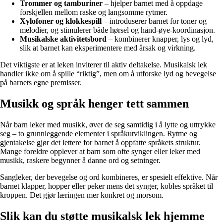
Trommer og tamburiner
– hjelper barnet med å oppdage
forskjellen mellom raske og langsomme rytmer.
Xylofoner og klokkespill
– introduserer barnet for toner og
melodier, og stimulerer både hørsel og hånd-øye-koordinasjon.
Musikalske aktivitetsbord
– kombinerer knapper, lys og lyd,
slik at barnet kan eksperimentere med årsak og virkning.
Det viktigste er at leken inviterer til aktiv deltakelse. Musikalsk lek
handler ikke om å spille “riktig”, men om å utforske lyd og bevegelse
på barnets egne premisser.
Musikk og språk henger tett sammen
Når barn leker med musikk, øver de seg samtidig i å lytte og uttrykke
seg – to grunnleggende elementer i språkutviklingen. Rytme og
gjentakelse gjør det lettere for barnet å oppfatte språkets struktur.
Mange foreldre opplever at barn som ofte synger eller leker med
musikk, raskere begynner å danne ord og setninger.
Sangleker, der bevegelse og ord kombineres, er spesielt effektive. Når
barnet klapper, hopper eller peker mens det synger, kobles språket til
kroppen. Det gjør læringen mer konkret og morsom.
Slik kan du støtte musikalsk lek hjemme