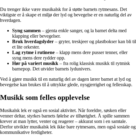
Du trenger ikke være musikalsk for å støtte barnets rytmesans. Det
viktigste er å skape et miljø der lyd og bevegelse er en naturlig del av
hverdagen.
Syng sammen
– gjenta enkle sanger, og la barnet delta med
klapping eller bevegelser.
Bruk hverdagslyder
– gryter, treskjeer og plastbokser kan bli til
et lite orkester.
Lag rytme i rutinene
– klapp mens dere pusser tenner, eller
syng mens dere rydder opp.
Hør på variert musikk
– fra rolig klassisk musikk til rytmisk
barnepop. Det utvider barnets lydunivers.
Ved å gjøre musikk til en naturlig del av dagen lærer barnet at lyd og
bevegelse kan brukes til å uttrykke glede, nysgjerrighet og fellesskap.
Musikk som felles opplevelse
Musikalsk lek er også en sosial aktivitet. Når foreldre, søsken eller
venner deltar, styrkes barnets følelse av tilhørighet. Å spille sammen
krever at man lytter, venter og reagerer – akkurat som i en samtale.
Derfor utvikler musikalsk lek ikke bare rytmesans, men også sosiale og
kommunikative ferdigheter.