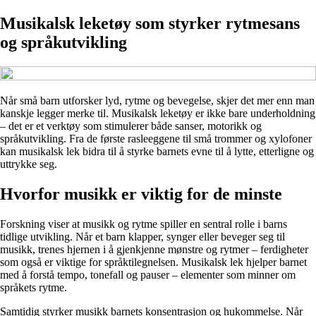
Musikalsk leketøy som styrker rytmesans
og språkutvikling
Når små barn utforsker lyd, rytme og bevegelse, skjer det mer enn man
kanskje legger merke til. Musikalsk leketøy er ikke bare underholdning
– det er et verktøy som stimulerer både sanser, motorikk og
språkutvikling. Fra de første rasleeggene til små trommer og xylofoner
kan musikalsk lek bidra til å styrke barnets evne til å lytte, etterligne og
uttrykke seg.
Hvorfor musikk er viktig for de minste
Forskning viser at musikk og rytme spiller en sentral rolle i barns
tidlige utvikling. Når et barn klapper, synger eller beveger seg til
musikk, trenes hjernen i å gjenkjenne mønstre og rytmer – ferdigheter
som også er viktige for språktilegnelsen. Musikalsk lek hjelper barnet
med å forstå tempo, tonefall og pauser – elementer som minner om
språkets rytme.
Samtidig styrker musikk barnets konsentrasjon og hukommelse. Når