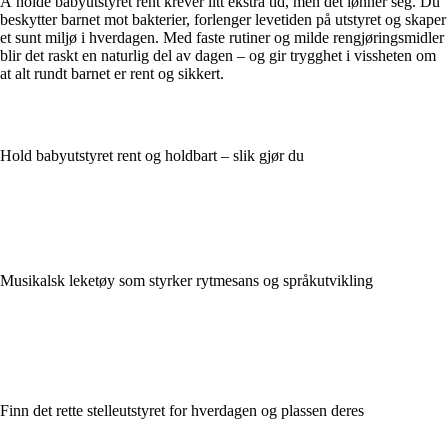
Å holde babyutstyret rent krever litt ekstra tid, men det lønner seg. Du
beskytter barnet mot bakterier, forlenger levetiden på utstyret og skaper
et sunt miljø i hverdagen. Med faste rutiner og milde rengjøringsmidler
blir det raskt en naturlig del av dagen – og gir trygghet i vissheten om
at alt rundt barnet er rent og sikkert.
Hold babyutstyret rent og holdbart – slik gjør du
Musikalsk leketøy som styrker rytmesans og språkutvikling
Finn det rette stelleutstyret for hverdagen og plassen deres