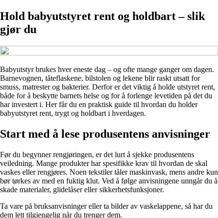
Hold babyutstyret rent og holdbart – slik
gjør du
Babyutstyr brukes hver eneste dag – og ofte mange ganger om dagen.
Barnevognen, tåteflaskene, bilstolen og lekene blir raskt utsatt for
smuss, matrester og bakterier. Derfor er det viktig å holde utstyret rent,
både for å beskytte barnets helse og for å forlenge levetiden på det du
har investert i. Her får du en praktisk guide til hvordan du holder
babyutstyret rent, trygt og holdbart i hverdagen.
Start med å lese produsentens anvisninger
Før du begynner rengjøringen, er det lurt å sjekke produsentens
veiledning. Mange produkter har spesifikke krav til hvordan de skal
vaskes eller rengjøres. Noen tekstiler tåler maskinvask, mens andre kun
bør tørkes av med en fuktig klut. Ved å følge anvisningene unngår du å
skade materialer, glidelåser eller sikkerhetsfunksjoner.
Ta vare på bruksanvisninger eller ta bilder av vaskelappene, så har du
dem lett tilgjengelig når du trenger dem.