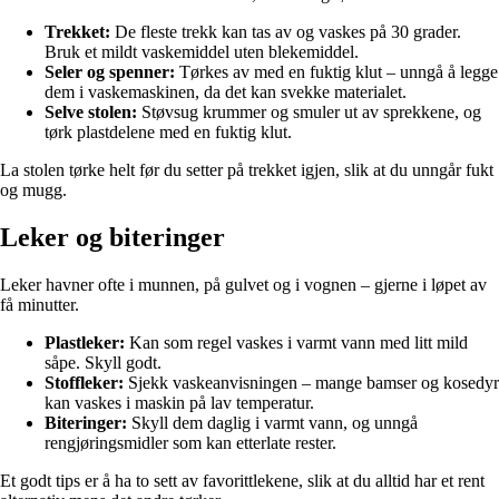
Trekket:
De fleste trekk kan tas av og vaskes på 30 grader.
Bruk et mildt vaskemiddel uten blekemiddel.
Seler og spenner:
Tørkes av med en fuktig klut – unngå å legge
dem i vaskemaskinen, da det kan svekke materialet.
Selve stolen:
Støvsug krummer og smuler ut av sprekkene, og
tørk plastdelene med en fuktig klut.
La stolen tørke helt før du setter på trekket igjen, slik at du unngår fukt
og mugg.
Leker og biteringer
Leker havner ofte i munnen, på gulvet og i vognen – gjerne i løpet av
få minutter.
Plastleker:
Kan som regel vaskes i varmt vann med litt mild
såpe. Skyll godt.
Stoffleker:
Sjekk vaskeanvisningen – mange bamser og kosedyr
kan vaskes i maskin på lav temperatur.
Biteringer:
Skyll dem daglig i varmt vann, og unngå
rengjøringsmidler som kan etterlate rester.
Et godt tips er å ha to sett av favorittlekene, slik at du alltid har et rent