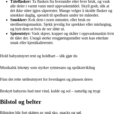
Tåteflasker:
Ta flasken fra hverandre etter hver bruk, og vask
alle deler i varmt vann med oppvaskmiddel. Skyll godt, slik at
det ikke sitter igjen såperester. Mange velger å skolde flasker og
smokker daglig, spesielt til spedbarn under tre måneder.
Smokker:
Kok dem i noen minutter, eller bruk en
steriliseringsmaskin. Sjekk jevnlig for sprekker eller misfarging,
og bytt dem ut hvis de ser slitte ut.
Spiseutstyr:
Vask skjeer, kopper og skåler i oppvaskmaskin hvis
de tåler det. Unngå sterke rengjøringsmidler som kan etterlate
smak eller kjemikalierester.
Hold babyutstyret rent og holdbart – slik gjør du
Musikalsk leketøy som styrker rytmesans og språkutvikling
Finn det rette stelleutstyret for hverdagen og plassen deres
Beskytt babyens hud mot vind, kulde og sol – naturlig og trygt
Bilstol og belter
Bilstolen blir fort skitten av små sko, snacks og søl.