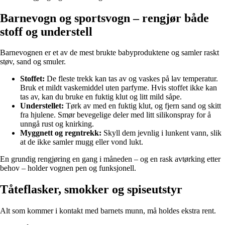
Barnevogn og sportsvogn – rengjør både
stoff og understell
Barnevognen er et av de mest brukte babyproduktene og samler raskt
støv, sand og smuler.
Stoffet:
De fleste trekk kan tas av og vaskes på lav temperatur.
Bruk et mildt vaskemiddel uten parfyme. Hvis stoffet ikke kan
tas av, kan du bruke en fuktig klut og litt mild såpe.
Understellet:
Tørk av med en fuktig klut, og fjern sand og skitt
fra hjulene. Smør bevegelige deler med litt silikonspray for å
unngå rust og knirking.
Myggnett og regntrekk:
Skyll dem jevnlig i lunkent vann, slik
at de ikke samler mugg eller vond lukt.
En grundig rengjøring en gang i måneden – og en rask avtørking etter
behov – holder vognen pen og funksjonell.
Tåteflasker, smokker og spiseutstyr
Alt som kommer i kontakt med barnets munn, må holdes ekstra rent.