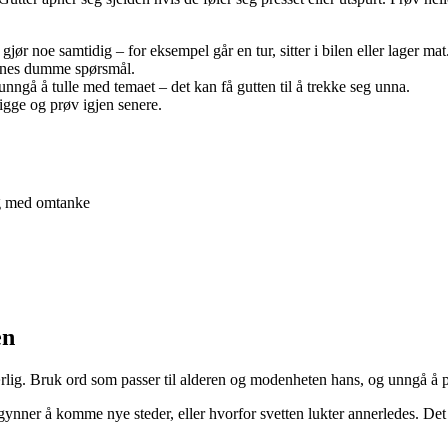
jør noe samtidig – for eksempel går en tur, sitter i bilen eller lager mat
finnes dumme spørsmål.
nngå å tulle med temaet – det kan få gutten til å trekke seg unna.
igge og prøv igjen senere.
ng med omtanke
en
rlig. Bruk ord som passer til alderen og modenheten hans, og unngå å p
ynner å komme nye steder, eller hvorfor svetten lukter annerledes. Det 