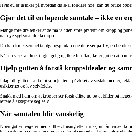
Hvis du er usikker på hvordan du skal forklare noe, kan du bruke bøker, a
Gjør det til en løpende samtale – ikke en 
Mange foreldre tenker at de må ta “den store praten” om kropp og pubert
når nye spørsmål dukker opp.
Du kan for eksempel ta utgangspunkt i noe dere ser på TV, en hendelse i i
Når du viser at du er tilgjengelig og ikke blir flau, lærer gutten at han 
Hjelp gutten å forstå kroppsidealer og sam
I dag blir gutter – akkurat som jenter – påvirket av sosiale medier, rek
usikkerhet og lav selvfølelse.
Snakk med ham om at kropper ser forskjellige ut, og at bilder på nettet 
lettere å akseptere seg selv.
Når samtalen blir vanskelig
Noen gutter reagerer med stillhet, fnising eller irritasjon når temaet ko
han snakker med en annen voksen, for eksempel en lærer, helsesykepleier 