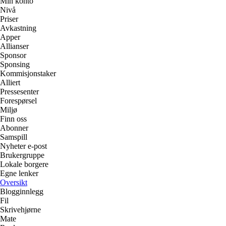
Min konto
Nivå
Priser
Avkastning
Apper
Allianser
Sponsor
Sponsing
Kommisjonstaker
Alliert
Pressesenter
Forespørsel
Miljø
Finn oss
Abonner
Samspill
Nyheter e-post
Brukergruppe
Lokale borgere
Egne lenker
Oversikt
Blogginnlegg
Fil
Skrivehjørne
Mate