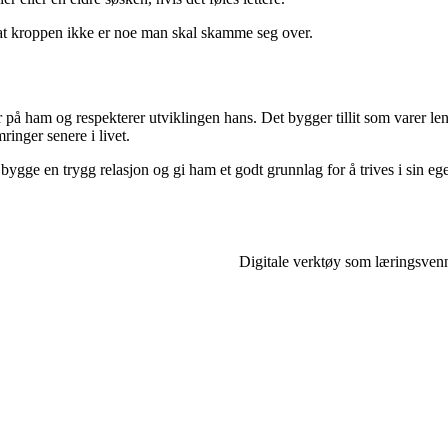
og at kroppen ikke er noe man skal skamme seg over.
å ham og respekterer utviklingen hans. Det bygger tillit som varer leng
inger senere i livet.
gge en trygg relasjon og gi ham et godt grunnlag for å trives i sin eg
Digitale verktøy som læringsvenn