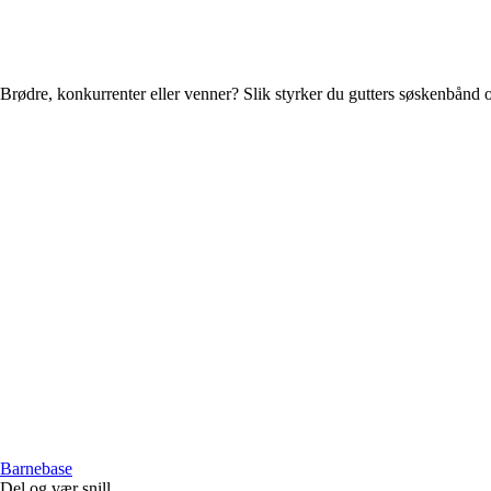
Brødre, konkurrenter eller venner? Slik styrker du gutters søskenbånd o
Barnebase
Del og vær snill