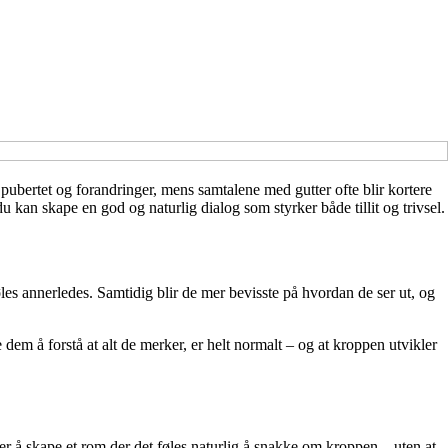
ubertet og forandringer, mens samtalene med gutter ofte blir kortere
u kan skape en god og naturlig dialog som styrker både tillit og trivsel.
es annerledes. Samtidig blir de mer bevisste på hvordan de ser ut, og
 dem å forstå at alt de merker, er helt normalt – og at kroppen utvikler
ller å skape et rom der det føles naturlig å snakke om kroppen – uten at