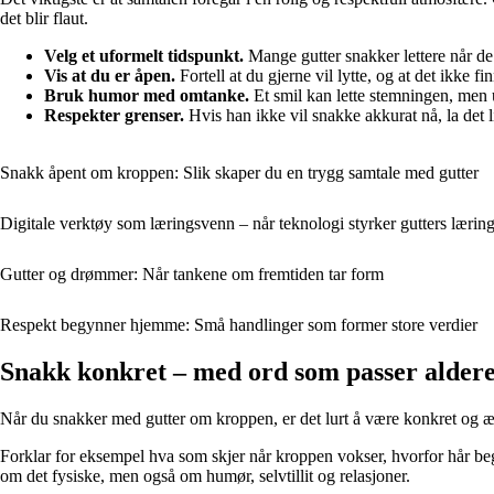
det blir flaut.
Velg et uformelt tidspunkt.
Mange gutter snakker lettere når de g
Vis at du er åpen.
Fortell at du gjerne vil lytte, og at det ikke 
Bruk humor med omtanke.
Et smil kan lette stemningen, men u
Respekter grenser.
Hvis han ikke vil snakke akkurat nå, la det l
Snakk åpent om kroppen: Slik skaper du en trygg samtale med gutter
Digitale verktøy som læringsvenn – når teknologi styrker gutters læri
Gutter og drømmer: Når tankene om fremtiden tar form
Respekt begynner hjemme: Små handlinger som former store verdier
Snakk konkret – med ord som passer alder
Når du snakker med gutter om kroppen, er det lurt å være konkret og æ
Forklar for eksempel hva som skjer når kroppen vokser, hvorfor hår beg
om det fysiske, men også om humør, selvtillit og relasjoner.