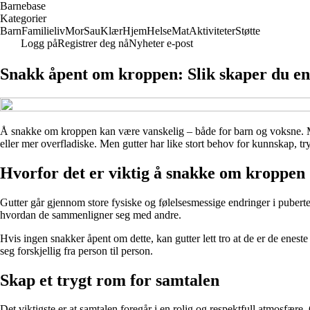
Barnebase
Kategorier
Barn
Familieliv
Mor
Sau
Klær
Hjem
Helse
Mat
Aktiviteter
Støtte
Logg på
Registrer deg nå
Nyheter e-post
Snakk åpent om kroppen: Slik skaper du en
Å snakke om kroppen kan være vanskelig – både for barn og voksne. Man
eller mer overfladiske. Men gutter har like stort behov for kunnskap, tr
Hvorfor det er viktig å snakke om kroppen
Gutter går gjennom store fysiske og følelsesmessige endringer i pubert
hvordan de sammenligner seg med andre.
Hvis ingen snakker åpent om dette, kan gutter lett tro at de er de enest
seg forskjellig fra person til person.
Skap et trygt rom for samtalen
Det viktigste er at samtalen foregår i en rolig og respektfull atmosfære.