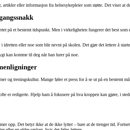
rtikler eller informasjon fra helsesykepleier som støtte. Det viser at du
engangssnakk
et på et bestemt tidspunkt. Men i virkeligheten fungerer det best som en
dretten eller noe som blir nevnt på skolen. Det gjør det lettere å starte
trygt kan komme til deg når han lurer på noe.
menligninger
lamer og treningskultur. Mange føler et press for å se ut på en bestemt m
ofte er redigerte. Hjelp ham å fokusere på hva kroppen kan gjøre, i stede
mmer opp. Det betyr ikke at de ikke lytter – bare at de trenger tid. Forts
eller en eldre søsken, hvis det føles lettere.