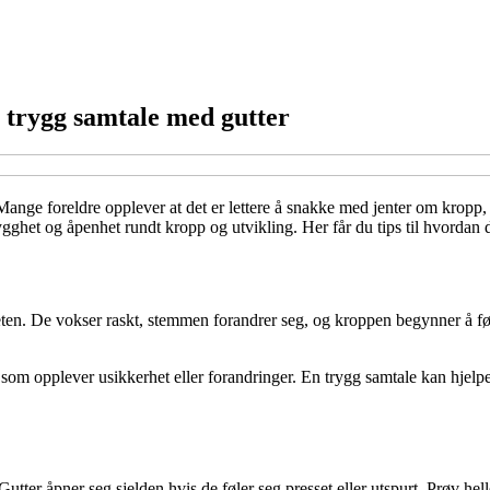
 trygg samtale med gutter
ge foreldre opplever at det er lettere å snakke med jenter om kropp, p
ygghet og åpenhet rundt kropp og utvikling. Her får du tips til hvordan d
eten. De vokser raskt, stemmen forandrer seg, og kroppen begynner å føl
e som opplever usikkerhet eller forandringer. En trygg samtale kan hjelpe
 Gutter åpner seg sjelden hvis de føler seg presset eller utspurt. Prøv he