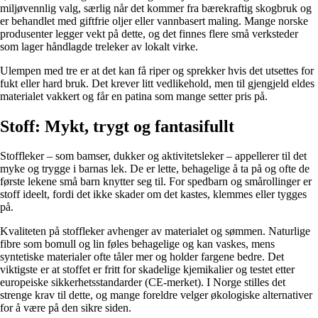
miljøvennlig valg, særlig når det kommer fra bærekraftig skogbruk og
er behandlet med giftfrie oljer eller vannbasert maling. Mange norske
produsenter legger vekt på dette, og det finnes flere små verksteder
som lager håndlagde treleker av lokalt virke.
Ulempen med tre er at det kan få riper og sprekker hvis det utsettes for
fukt eller hard bruk. Det krever litt vedlikehold, men til gjengjeld eldes
materialet vakkert og får en patina som mange setter pris på.
Stoff: Mykt, trygt og fantasifullt
Stoffleker – som bamser, dukker og aktivitetsleker – appellerer til det
myke og trygge i barnas lek. De er lette, behagelige å ta på og ofte de
første lekene små barn knytter seg til. For spedbarn og smårollinger er
stoff ideelt, fordi det ikke skader om det kastes, klemmes eller tygges
på.
Kvaliteten på stoffleker avhenger av materialet og sømmen. Naturlige
fibre som bomull og lin føles behagelige og kan vaskes, mens
syntetiske materialer ofte tåler mer og holder fargene bedre. Det
viktigste er at stoffet er fritt for skadelige kjemikalier og testet etter
europeiske sikkerhetsstandarder (CE-merket). I Norge stilles det
strenge krav til dette, og mange foreldre velger økologiske alternativer
for å være på den sikre siden.