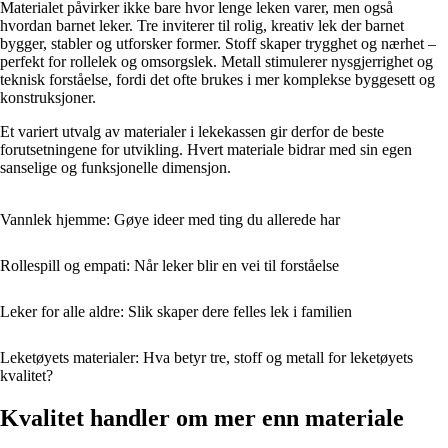
Materialet påvirker ikke bare hvor lenge leken varer, men også
hvordan barnet leker. Tre inviterer til rolig, kreativ lek der barnet
bygger, stabler og utforsker former. Stoff skaper trygghet og nærhet –
perfekt for rollelek og omsorgslek. Metall stimulerer nysgjerrighet og
teknisk forståelse, fordi det ofte brukes i mer komplekse byggesett og
konstruksjoner.
Et variert utvalg av materialer i lekekassen gir derfor de beste
forutsetningene for utvikling. Hvert materiale bidrar med sin egen
sanselige og funksjonelle dimensjon.
Vannlek hjemme: Gøye ideer med ting du allerede har
Rollespill og empati: Når leker blir en vei til forståelse
Leker for alle aldre: Slik skaper dere felles lek i familien
Leketøyets materialer: Hva betyr tre, stoff og metall for leketøyets
kvalitet?
Kvalitet handler om mer enn materiale