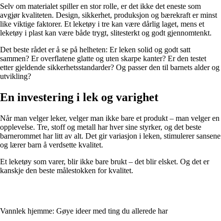
Selv om materialet spiller en stor rolle, er det ikke det eneste som
avgjør kvaliteten. Design, sikkerhet, produksjon og bærekraft er minst
like viktige faktorer. Et leketøy i tre kan være dårlig laget, mens et
leketøy i plast kan være både trygt, slitesterkt og godt gjennomtenkt.
Det beste rådet er å se på helheten: Er leken solid og godt satt
sammen? Er overflatene glatte og uten skarpe kanter? Er den testet
etter gjeldende sikkerhetsstandarder? Og passer den til barnets alder og
utvikling?
En investering i lek og varighet
Når man velger leker, velger man ikke bare et produkt – man velger en
opplevelse. Tre, stoff og metall har hver sine styrker, og det beste
barnerommet har litt av alt. Det gir variasjon i leken, stimulerer sansene
og lærer barn å verdsette kvalitet.
Et leketøy som varer, blir ikke bare brukt – det blir elsket. Og det er
kanskje den beste målestokken for kvalitet.
Vannlek hjemme: Gøye ideer med ting du allerede har