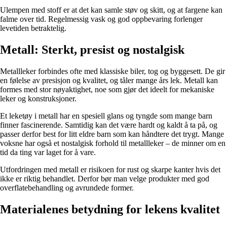
Ulempen med stoff er at det kan samle støv og skitt, og at fargene kan
falme over tid. Regelmessig vask og god oppbevaring forlenger
levetiden betraktelig.
Metall: Sterkt, presist og nostalgisk
Metallleker forbindes ofte med klassiske biler, tog og byggesett. De gir
en følelse av presisjon og kvalitet, og tåler mange års lek. Metall kan
formes med stor nøyaktighet, noe som gjør det ideelt for mekaniske
leker og konstruksjoner.
Et leketøy i metall har en spesiell glans og tyngde som mange barn
finner fascinerende. Samtidig kan det være hardt og kaldt å ta på, og
passer derfor best for litt eldre barn som kan håndtere det trygt. Mange
voksne har også et nostalgisk forhold til metallleker – de minner om en
tid da ting var laget for å vare.
Utfordringen med metall er risikoen for rust og skarpe kanter hvis det
ikke er riktig behandlet. Derfor bør man velge produkter med god
overflatebehandling og avrundede former.
Materialenes betydning for lekens kvalitet