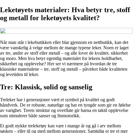
Leketøyets materialer: Hva betyr tre, stoff
og metall for leketøyets kvalitet?
Når man står i lekebutikken eller blar gjennom en nettbutikk, kan det
være vanskelig å velge mellom de mange typene leker. Noen er laget
av tre, andre av stoff eller metall – og alle lover de kvalitet, sikkerhet
og moro. Men hva betyr egentlig materialet for lekens holdbarhet,
sikkerhet og opplevelse? Her ser vi nærmere på hvordan de tre
klassiske materialene – tre, stoff og metall – påvirker både kvaliteten
og levetiden til leker.
Tre: Klassisk, solid og sanselig
Treleker har i generasjoner vært et symbol på kvalitet og godt
håndverk. De er robuste, naturlige og har en tyngde som gir en følelse
av varighet. Treets struktur og overflate gir barna en taktil opplevelse
som stimulerer både sanser og finmotorikk.
Et godt stykke treleketøy kan vare i mange år og gå i arv mellom
søsken – eller til og med mellom generasjoner. Samtidig er tre et mer